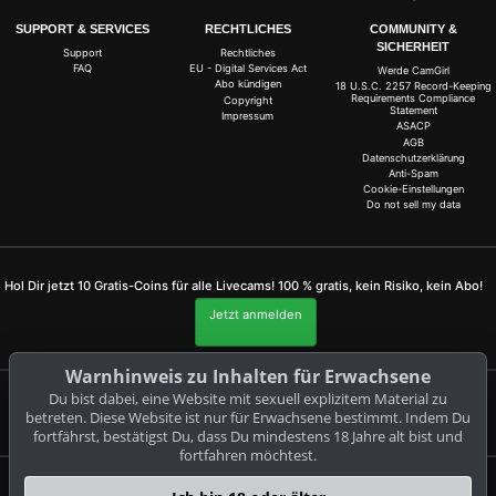
SUPPORT & SERVICES
RECHTLICHES
COMMUNITY &
SICHERHEIT
Support
Rechtliches
FAQ
EU - Digital Services Act
Werde CamGirl
Abo kündigen
18 U.S.C. 2257 Record-Keeping
Requirements Compliance
Copyright
Statement
Impressum
ASACP
AGB
Datenschutzerklärung
Anti-Spam
Cookie-Einstellungen
Do not sell my data
Hol Dir jetzt 10 Gratis-Coins für alle Livecams! 100 % gratis, kein Risiko, kein Abo!
Jetzt anmelden
Warnhinweis zu Inhalten für Erwachsene
Du bist dabei, eine Website mit sexuell explizitem Material zu
Beschwerden und Entfernung von Inhalten
betreten. Diese Website ist nur für Erwachsene bestimmt. Indem Du
fortfährst, bestätigst Du, dass Du mindestens 18 Jahre alt bist und
fortfahren möchtest.